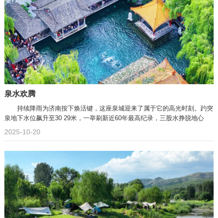
泉水欢腾
持续降雨为济南按下焕活键，这座泉城迎来了属于它的高光时刻。趵突
泉地下水位飙升至30 29米，一举刷新近60年最高纪录，三股水挣脱地心
2025-10-20