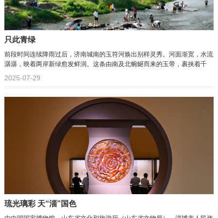
只此青绿
前段时间连续降雨过后，济南城南的玉符河焕出别样灵秀。河面渐宽，水流
潺潺，映着两岸新绿愈发鲜润。这条由南及北蜿蜒而来的玉带，裹挟着千
2025-07-29
琉光璃彩 天“淄”国色