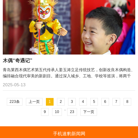
木偶“奇遇记”
青岛莱西木偶艺术第五代传承人姜玉涛立足传统技艺，创新改良木偶构造、
编排融合现代审美的新剧目。通过深入城乡、工地、学校等巡演，将两千
2025-05-13
223条
上一页
1
2
3
4
5
6
7
8
..
9
10
23
下一页
手机速豹新闻网