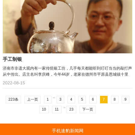
手工制银
济南市非遗大观内有一家传统银工坊，几乎每天都能听到叮叮当当的敲打声
从中传出。店主名叫李庆峰，今年44岁，老家在德州市平原县恩城镇十里
2022-08-15
..
223条
上一页
1
3
4
5
6
7
8
9
..
10
11
23
下一页
手机速豹新闻网