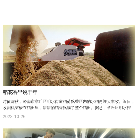
稻花香里说丰年
时值深秋，济南市章丘区明水街道稻荷飘香区内的水稻再迎大丰收。近日，
收割机穿梭在稻田里，浓浓的稻香飘满了整个稻田。据悉，章丘区明水街
2022-10-26