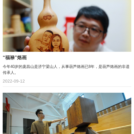
“福禄”烙画
今年40岁的庞昌山是济宁梁山人，从事葫芦烙画已8年，是葫芦烙画的非遗
传承人。
2022-09-12