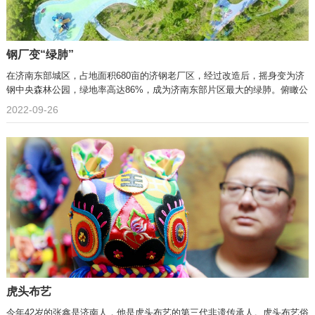
钢厂变“绿肺”
在济南东部城区，占地面积680亩的济钢老厂区，经过改造后，摇身变为济
钢中央森林公园，绿地率高达86%，成为济南东部片区最大的绿肺。俯瞰公
2022-09-26
虎头布艺
今年42岁的张鑫是济南人，他是虎头布艺的第三代非遗传承人。虎头布艺俗