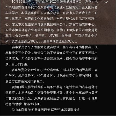
10月25日上午，“好运山东”2025兰陵美酒杯黄河口（东营）汽
车场地越野赛开幕仪式在东营市现代农业示范区黄河口蓝天国际赛
车场举行。本届赛事由山东省体育总会、东营市人民政府主办，东
营市体育局、东营市文化和旅游局、东营市现代农业示范区管理中
心、东营市文化旅游体育发展集团有限公司、东营市融媒体中心、
东营市恒蓝体育产业有限公司承办，汇聚了150多名国内顶尖越野
车手，分为公开组、量产组、UTV组、女子组、厂商组等多个组
别，总奖金池高达30万元，最高单项奖金达到3万元。
赛事采用多车齐发的激烈竞赛模式，整个赛程分为排位赛、预
赛和决赛三个阶段，确保每位选手都能在公平公正的环境下展现自
己的实力。无论是专业车手还是普通观众，都会在这场赛事中找到
属于自己的乐趣。
赛事组委会创新性举办“大众嘉年华”，现场划分为越野赛区、嘉
年华区、展示体验区、特色美食区，让观众在享受比赛的同时，能
够全方位体验黄河口的魅力。
黄河口区域得天独厚的自然条件孕育了超过十年的汽车越野运
动积淀，本届活动旨在突破传统赛事框架，将专业汽车越野与黄河
口壮美的自然风光、深厚的文化底蕴进行有机融合，打造一个独具
特色的“体育+旅游”城市IP。
◎山东商报·速豹新闻网记者 赵天羿 东营摄影报道