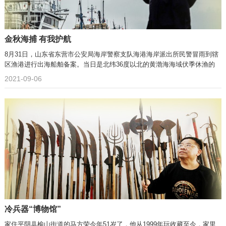
金秋海捕 有我护航
8月31日，山东省东营市公安局海岸警察支队海港海岸派出所民警冒雨到辖
区渔港进行出海船舶备案。当日是北纬36度以北的黄渤海海域伏季休渔的
2021-09-06
冷兵器“博物馆”
家住平阴县榆山街道的马方荣今年51岁了，他从1999年玩收藏至今，家里