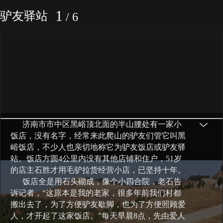
1
驴友驿站
/
6
济南市市中区黑峪顶北面的半山腰处有一家小
饭店，没有名字，经常来此爬山的驴友们管它叫黑
峪饭店，不少人也亲切地称它为驴友饭店或驴友驿
站。饭店方圆4公里内没有其他店铺和住户，51岁
的店主石胜才用毛驴拉货经营小店，已坚持十年。
饭店全是用石头砌成，像个小四合院，老石告
诉记者，“这原本是我的老家，很多年前我们村都
搬出去了，为了方便驴友歇脚，也为了方便照顾爱
人，才开起了这家饭店。”每天早晨8点，先由爱人