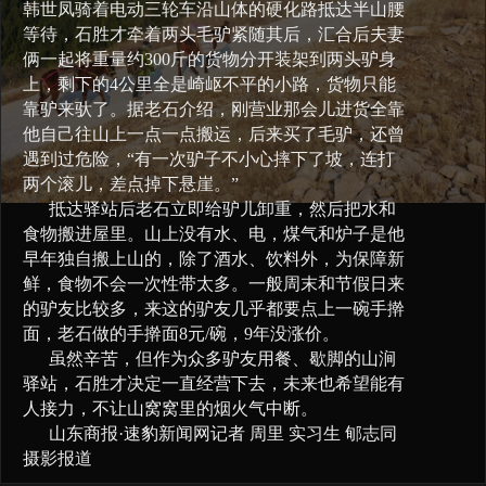
韩世凤骑着电动三轮车沿山体的硬化路抵达半山腰
等待，石胜才牵着两头毛驴紧随其后，汇合后夫妻
俩一起将重量约300斤的货物分开装架到两头驴身
上，剩下的4公里全是崎岖不平的小路，货物只能
靠驴来驮了。据老石介绍，刚营业那会儿进货全靠
他自己往山上一点一点搬运，后来买了毛驴，还曾
遇到过危险，“有一次驴子不小心摔下了坡，连打
两个滚儿，差点掉下悬崖。”
抵达驿站后老石立即给驴儿卸重，然后把水和
食物搬进屋里。山上没有水、电，煤气和炉子是他
早年独自搬上山的，除了酒水、饮料外，为保障新
鲜，食物不会一次性带太多。一般周末和节假日来
的驴友比较多，来这的驴友几乎都要点上一碗手擀
面，老石做的手擀面8元/碗，9年没涨价。
虽然辛苦，但作为众多驴友用餐、歇脚的山涧
驿站，石胜才决定一直经营下去，未来也希望能有
人接力，不让山窝窝里的烟火气中断。
山东商报·速豹新闻网
记者 周里 实习生 郇志同
摄影报道