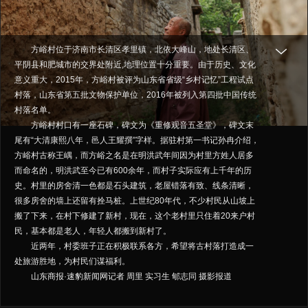
方峪村位于济南市长清区孝里镇，北依大峰山，地处长清区、
平阴县和肥城市的交界处附近,地理位置十分重要。由于历史、文化
意义重大，2015年，方峪村被评为山东省省级“乡村记忆”工程试点
村落，山东省第五批文物保护单位，2016年被列入第四批中国传统
村落名单。
方峪村村口有一座石碑，碑文为《重修观音五圣堂》，碑文末
尾有“大清康熙八年，邑人王耀撰”字样。据驻村第一书记孙冉介绍，
方峪村古称王嵎，而方峪之名是在明洪武年间因为村里方姓人居多
而命名的，明洪武至今已有600余年，而村子实际应有上千年的历
史。村里的房舍清一色都是石头建筑，老屋错落有致、线条清晰，
很多房舍的墙上还留有拴马桩。上世纪80年代，不少村民从山坡上
搬了下来，在村下修建了新村，现在，这个老村里只住着20来户村
民，基本都是老人，年轻人都搬到新村了。
近两年，村委班子正在积极联系各方，希望将古村落打造成一
处旅游胜地，为村民们谋福利。
山东商报·速豹新闻网记者 周里 实习生 郇志同 摄影报道