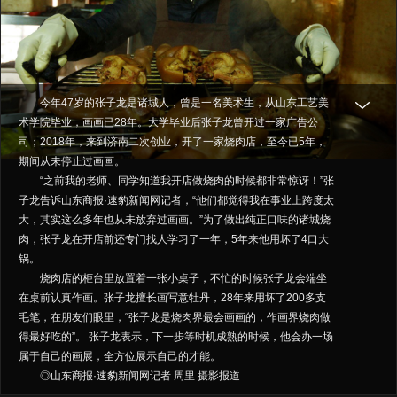
今年47岁的张子龙是诸城人，曾是一名美术生，从山东工艺美
术学院毕业，画画已28年。大学毕业后张子龙曾开过一家广告公
司；2018年，来到济南二次创业，开了一家烧肉店，至今已5年，
期间从未停止过画画。
“之前我的老师、同学知道我开店做烧肉的时候都非常惊讶！”张
子龙告诉山东商报·速豹新闻网记者，“他们都觉得我在事业上跨度太
大，其实这么多年也从未放弃过画画。”为了做出纯正口味的诸城烧
肉，张子龙在开店前还专门找人学习了一年，5年来他用坏了4口大
锅。
烧肉店的柜台里放置着一张小桌子，不忙的时候张子龙会端坐
在桌前认真作画。张子龙擅长画写意牡丹，28年来用坏了200多支
毛笔，在朋友们眼里，“张子龙是烧肉界最会画画的，作画界烧肉做
得最好吃的”。 张子龙表示，下一步等时机成熟的时候，他会办一场
属于自己的画展，全方位展示自己的才能。
◎山东商报·速豹新闻网记者 周里 摄影报道