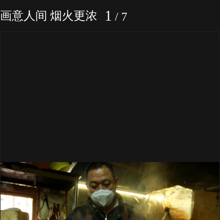
1
画意人间 烟火更浓
/
7