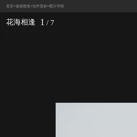
首页
>
速报视觉
>
佳作赏析
>图片详情
>
1
花海相逢
/
7